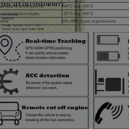
ρμοκρασία αποθήκευσης
-40°C έως +85°C
μοκρασία λειτουργίας.
-20°C έως +65°C
ασία
5%--95% χωρίς συμπύκνωση