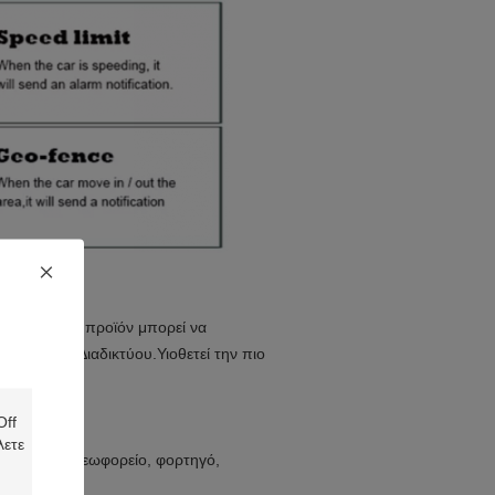
S, αυτό το προϊόν μπορεί να
 APP και Διαδικτύου.Υιοθετεί την πιο
τοκίνητο, λεωφορείο, φορτηγό,