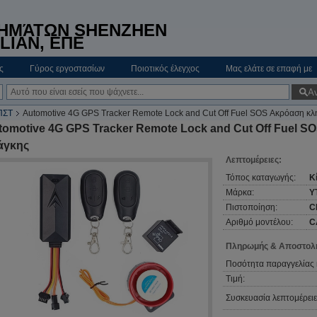
ΤΗΜΆΤΩΝ SHENZHEN
LIAN, ΕΠΕ
ς
Γύρος εργοστασίων
Ποιοτικός έλεγχος
Μας ελάτε σε επαφή με
Α
ΠΣΤ
Automotive 4G GPS Tracker Remote Lock and Cut Off Fuel SOS Ακρόαση κλ
tomotive 4G GPS Tracker Remote Lock and Cut Off Fuel S
άγκης
Λεπτομέρειες:
Τόπος καταγωγής:
Κ
Μάρκα:
Y
Πιστοποίηση:
C
Αριθμό μοντέλου:
C
Πληρωμής & Αποστολή
Ποσότητα παραγγελίας 
Τιμή:
Συσκευασία λεπτομέρειε