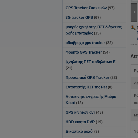
GPS Tracker Συσκευών
(97)
3G tracker GPS
(67)
μακρύς ιχνηλάτης ΠΣΤ διάρκειας
ζωής μπαταρίας
(35)
αδιάβροχο gps tracker
(22)
Φορητό GPS Tracker
(54)
Λε
Ιχνηλάτης ΠΣΤ ποδηλάτων Ε
(21)
Εγ
Προσωπικά GPS Tracker
(23)
Λε
Εντοπιστής ΠΣΤ της Pet
(8)
Κ
Αυτοκίνητο εγγραφής Μαύρο
Κουτί
(13)
αυ
GPS κινητών dvr
(43)
Μπ
HDD κινητό DVR
(19)
Δικαστικό ρολόι
(3)
Υ