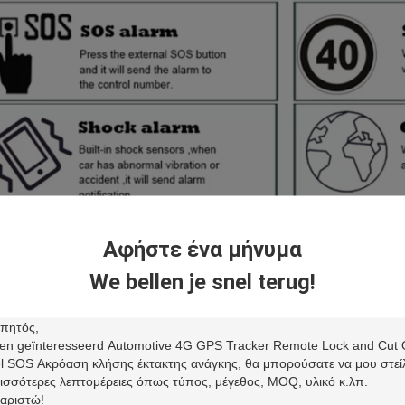
Αφήστε ένα μήνυμα
ιγραφή προϊόντος
τουργώντας με βάση το υπάρχον δίκτυο GSM/GPRS και δορυφόρους GP
We bellen je snel terug!
οπίσει και να παρακολουθεί τυχόν απομακρυσμένους στόχους μέσω SMS,
ηγμένη τεχνολογία GPS και AGPS διπλού εντοπισμού θέσης
αρμογή
ρεί να χρησιμοποιηθεί για διάφορα οχήματα παρακολούθησης, όπως αυ
οσυκλέτα, e-bike και ούτω καθεξής