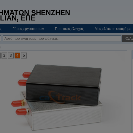
ΤΗΜΆΤΩΝ SHENZHEN
LIAN, ΕΠΕ
ς
Γύρος εργοστασίων
Ποιοτικός έλεγχος
Μας ελάτε σε επαφή με
Α
S
2
3
4
5