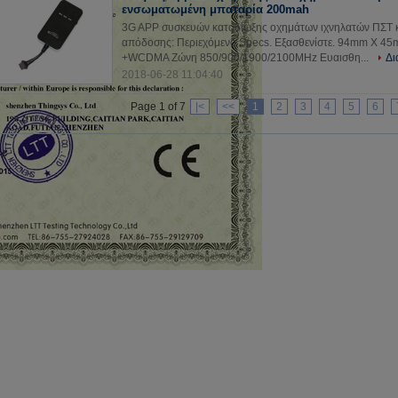
ενσωματωμένη μπαταρία 200mah
3G APP συσκευών καταδίωξης οχημάτων ιχνηλατών ΠΣΤ 
απόδοσης: Περιεχόμενο Specs. Εξασθενίστε. 94mm X 
+WCDMA Ζώνη 850/900/1900/2100MHz Ευαισθη...
Δι
2018-06-28 11:04:40
Page 1 of 7
|<
<<
1
2
3
4
5
6