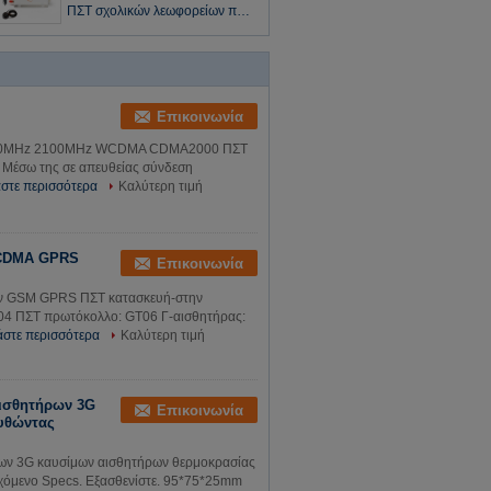
αναμικτών
ΠΣΤ σχολικών λεωφορείων που
ακολουθεί 95 X 75 X 25mm
Επικοινωνία
 900MHz 2100MHz WCDMA CDMA2000 ΠΣΤ
: Μέσω της σε απευθείας σύνδεση
στε περισσότερα
Καλύτερη τιμή
WCDMA GPRS
Επικοινωνία
ών GSM GPRS ΠΣΤ κατασκευή-στην
04 ΠΣΤ πρωτόκολλο: GT06 Γ-αισθητήρας:
άστε περισσότερα
Καλύτερη τιμή
αισθητήρων 3G
Επικοινωνία
υθώντας
ρων 3G καυσίμων αισθητήρων θερμοκρασίας
χόμενο Specs. Εξασθενίστε. 95*75*25mm