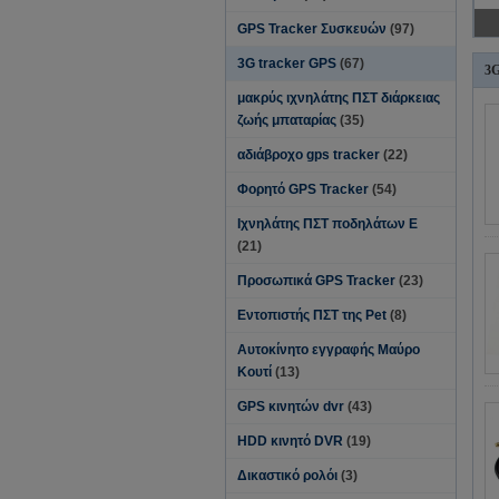
GPS Tracker Συσκευών
(97)
3G tracker GPS
(67)
3G
μακρύς ιχνηλάτης ΠΣΤ διάρκειας
ζωής μπαταρίας
(35)
αδιάβροχο gps tracker
(22)
Φορητό GPS Tracker
(54)
Ιχνηλάτης ΠΣΤ ποδηλάτων Ε
(21)
Προσωπικά GPS Tracker
(23)
Εντοπιστής ΠΣΤ της Pet
(8)
Αυτοκίνητο εγγραφής Μαύρο
Κουτί
(13)
GPS κινητών dvr
(43)
HDD κινητό DVR
(19)
Δικαστικό ρολόι
(3)