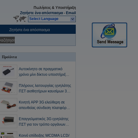
Πωλήσεις & Υποστήριξη
Ζητήστε ένα απόσπασμα
-
Email
Select Language
Ζητήστε ένα απόσπασμα
ναζήτηση
Προϊόντα
Αυτοκίνητο σε πραγματικό
χρόνο μίνι δίκτυο υποστήριξης
WCDMA 2100MHz ιχνηλατών
ΠΣΤ 3G
Πλήρους λειτουργίας ιχνηλάτης
ΠΣΤ αισθητήρων καυσίμων 3G
για τα οχήματα, καταδίωξη ΠΣΤ
GSM
Κινητή APP 3G ελεύθερη σε
απευθείας σύνδεση πλατφόρμα
85 X 65 X 25mm ιχνηλατών
ΠΣΤ αυτοκινήτων
Επαγγελματικός 3G ιχνηλάτης
ΠΣΤ για τον τρόπο οργάνων
ελέγχου φορτηγών
αυτοκινήτων/ταραχοποιών
Κοινό επίδειξης WCDMA LCD/