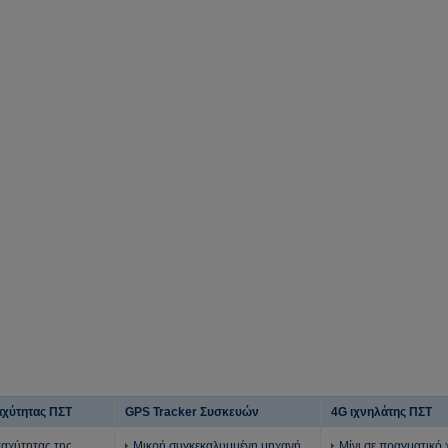
αχύτητας ΠΣΤ
GPS Tracker Συσκευών
4G ιχνηλάτης ΠΣΤ
ταχύτητας της
Μικρή συγκεκαλυμμένη μηχανή
Μίνι σε πραγματικό