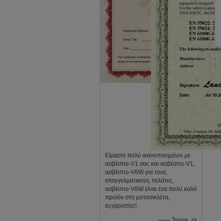
Είμαστε πολύ ικανοποιημένοι με
ασβέστιο-V1 σας και ασβέστιο-V1,
ασβέστιο-V6W για τους
επαγγελματικούς πελάτες,
ασβέστιο-V6W είναι ένα πολύ καλό
προϊόν στη μοτοσικλέτα,
ευχαριστίες!
—— Touya_ra