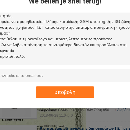
We bellen je snel terug!
Αυτοκίνητος ιχνηλάτης ΠΣΤ 3G με Temp λειτουργ
αισθητήρα και τον αισθητήρα καυσίμων
Αυτοκίνητος ιχνηλάτης ΠΣΤ 3G με Temp λειτουργιών τον
Παράμετροι απόδοσης: Περιεχόμενο Specs. Εξασθενίστε. 8
GSM/GPRS Ζώνη 900/1800...
Διαβάστε περισσότερα
2019-11-03 20:11:44
Ενσωματωμένη μπαταρία 300Mah ιχνηλατών ΠΣΤ
3G και Triaxial αισθητήρας επιτάχυνσης
Ενσωματωμένη μπαταρία 300Mah ιχνηλατών ΠΣΤ αυτοκινή
επιτάχυνσης Περιγραφή προϊόντων Κατάλογος χαρακτηρ
850/900/1800/1900 MHZ τετράγωνο-ταινιών WCDMA 850
τιμή
2018-07-20 11:57:07
Ιχνηλάτης ΠΣΤ αυτοκινήτων 3g πραγματικός - χρ
υποβολή
ακολουθεί το κομμένο Geofencing πετρέλαιο SOS
3G ακολουθώντας ΠΣΤ εντοπιστών αυτοκινήτων ιχνηλατών
WCDMA Παράμετροι απόδοσης: Περιεχόμενο Specs. Εξ
85g Δίκτυο GSM/GPRS +WCDMA Ζώνη 850...
Διαβάστ
2018-06-28 11:04:40
Κινητός App 3G ιχνηλάτης 5m οχημάτων ΠΣΤ με 