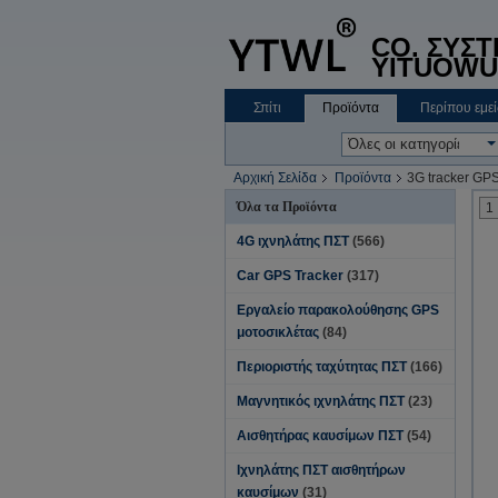
CO. ΣΥΣ
YITUOWU
Σπίτι
Προϊόντα
Περίπου εμεί
Αρχική Σελίδα
Προϊόντα
3G tracker GP
Όλα τα Προϊόντα
1
4G ιχνηλάτης ΠΣΤ
(566)
Car GPS Tracker
(317)
Εργαλείο παρακολούθησης GPS
μοτοσικλέτας
(84)
Περιοριστής ταχύτητας ΠΣΤ
(166)
Μαγνητικός ιχνηλάτης ΠΣΤ
(23)
Αισθητήρας καυσίμων ΠΣΤ
(54)
Ιχνηλάτης ΠΣΤ αισθητήρων
καυσίμων
(31)