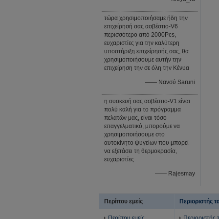
τώρα χρησιμοποιήσαμε ήδη την
επιχείρησή σας ασβέστιο-V6
περισσότερο από 2000Pcs,
ευχαριστίες για την καλύτερη
υποστήριξη επιχείρησής σας, θα
χρησιμοποιήσουμε αυτήν την
επιχείρηση την σε όλη την Κένυα
—— Νανσύ Saruni
η συσκευή σας ασβέστιο-V1 είναι
πολύ καλή για το πρόγραμμα
πελατών μας, είναι τόσο
επαγγελματικό, μπορούμε να
χρησιμοποιήσουμε στο
αυτοκίνητο ψυγείων που μπορεί
να εξετάσει τη θερμοκρασία,
ευχαριστίες
—— Rajesmay
Περίπου εμείς
Περιοριστής τ
Περίπου εμείς
Περιοριστής 