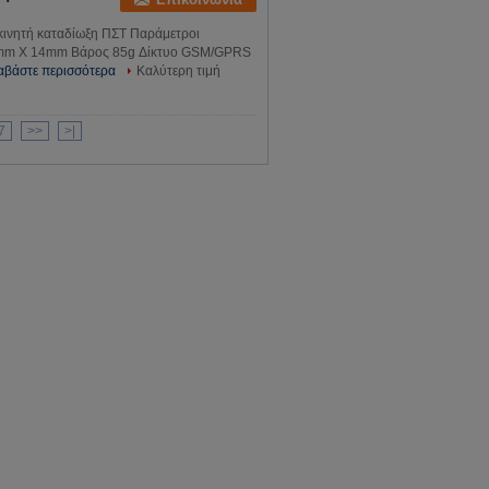
κινητή καταδίωξη ΠΣΤ Παράμετροι
45mm X 14mm Βάρος 85g Δίκτυο GSM/GPRS
αβάστε περισσότερα
Καλύτερη τιμή
7
>>
>|