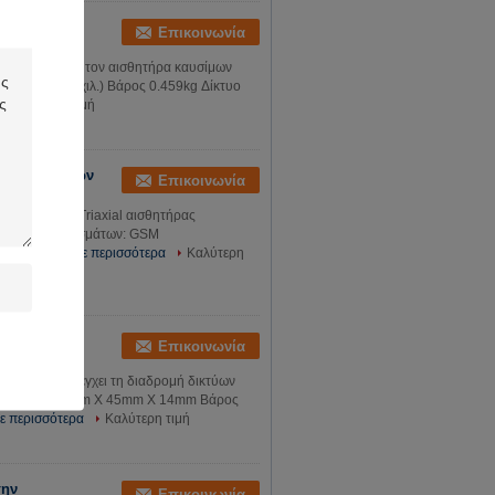
ιών τον
Επικοινωνία
 αισθητήρα και τον αισθητήρα καυσίμων
7 * 57 * 25 (χιλ.) Βάρος 0.459kg Δίκτυο
Καλύτερη τιμή
 αυτοκινήτων
Επικοινωνία
των 3G και Triaxial αισθητήρας
ιστικών γνωρισμάτων: GSM
...
Διαβάστε περισσότερα
Καλύτερη
όνος που
Επικοινωνία
 ΠΣΤ που ελέγχει τη διαδρομή δικτύων
ασθενίστε. 94mm X 45mm X 14mm Βάρος
ε περισσότερα
Καλύτερη τιμή
την
Επικοινωνία