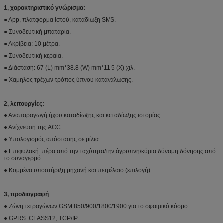
1, χαρακτηριστικό γνώρισμα:
● App, πλατφόρμα Ιστού, καταδίωξη SMS.
● Συνοδευτική μπαταρία.
● Ακρίβεια: 10 μέτρα.
● Συνοδευτική κεραία.
● Διάσταση: 67 (L) mm*38.8 (W) mm*11.5 (Χ) χιλ.
● Χαμηλός τρέχων τρόπος ύπνου κατανάλωσης.
2, λειτουργίες:
● Αναπαραγωγή ήχου καταδίωξης και καταδίωξης ιστορίας.
● Ανίχνευση της ACC.
● Υπολογισμός απόστασης σε μίλια.
● Επιφυλακή: πέρα από την ταχύτητα/την άγρυπνη/κύρια δύναμη δόνησης από
το συναγερμό.
● Κομμένα υποστήριξη μηχανή και πετρέλαιο (επιλογή)
3, προδιαγραφή
● Ζώνη τετραγώνων GSM 850/900/1800/1900 για το σφαιρικό κόσμο
● GPRS: CLASS12, TCP/IP