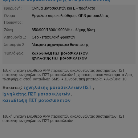
εφαρμογή:
Όχημα μοτοσικλετών και Ε - ποδήλατο
Όνομα
Εργαλείο παρακολούθησης GPS μοτοσικλέτας
Προϊόντος:
Ζώνη:
850/900/1800/1900MHz πλήρης ζώνη
Λειτουργία 1:
Geo - επιφυλακή φρακτών
λειτουργία 2:
Μακρινά μηχανή/αέριο θανάτωσης
καταδίωξη ΠΣΤ μοτοσικλετών
Υψηλό φως:
,
Ιχνηλάτης ΠΣΤ μοτοσικλετών
Τελική μηχανή ελεύθερο APP περικοπών ακολουθώντας συστημάτων ΠΣΤ
αυτοκινήτων ιχνηλατών ΠΣΤ μοτοσικλετών 1, χαρακτηριστικό γνώρισμα: ● App,
πλατφόρμα Ιστού, καταδίωξη SMS. ● Συνοδευτική μπαταρία. ● Ακρίβεια: 10 ...
ιχνηλάτης μοτοσικλετών ΠΣΤ
Ετικέττες:
,
Ιχνηλάτης ΠΣΤ μοτοσικλετών
,
καταδίωξη ΠΣΤ μοτοσικλετών
Τελική μηχανή ελεύθερο APP περικοπών ακολουθώντας συστημάτων ΠΣΤ
αυτοκινήτων ιχνηλατών ΠΣΤ μοτοσικλετών