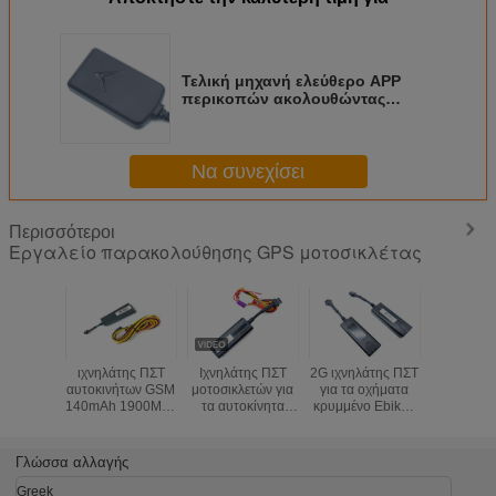
Τελική μηχανή ελεύθερο APP
περικοπών ακολουθώντας
συστημάτων ΠΣΤ αυτοκινήτων
ιχνηλατών ΠΣΤ μοτοσικλετών
Να συνεχίσει
Περισσότεροι
Εργαλείο παρακολούθησης GPS μοτοσικλέτας
ιχνηλάτης ΠΣΤ
Ιχνηλάτης ΠΣΤ
2G ιχνηλάτης ΠΣΤ
Αδιάβρ
αυτοκινήτων GSM
μοτοσικλετών για
για τα οχήματα
φορη
140mAh 1900Mhz
τα αυτοκίνητα
κρυμμένο Ebikes
ιχνηλάτ
20mA MTK6261
κρυμμένος ο
ελεύθερο APP
μοτοσικλ
GPRS
οχήματα σε
Motorycles
εντοπιστ
απευθείας
αυτοκινήτ
Γλώσσα αλλαγής
σύνδεση
την ασφ
ελεύθερος ISO
οχημά
Greek