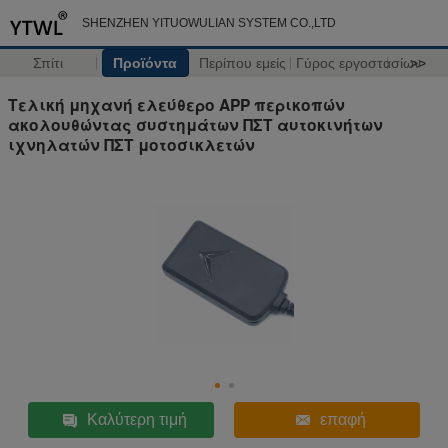
SHENZHEN YITUOWULIAN SYSTEM CO.,LTD
Σπίτι
Προϊόντα
Περίπου εμείς
Γύρος εργοστασίων
>>
Τελική μηχανή ελεύθερο APP περικοπών
ακολουθώντας συστημάτων ΠΣΤ αυτοκινήτων
ιχνηλατών ΠΣΤ μοτοσικλετών
Καλύτερη τιμή
επαφή