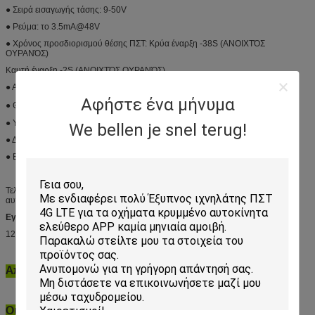
● Σειρά εισαγωγής τάσης: 9-50V
● Ρεύμα: το 3.5mA@48V
● Χρόνος προσδιορισμού θέσης ΠΣΤ: Κρύα έναρξη -38S (ΑΝΟΙΧΤΌΣ
ΟΥΡΑΝΌΣ)
Καυτή έναρξη -2S (ΑΝΟΙΧΤΌΣ ΟΥΡΑΝΌΣ)
● Ακρίβεια προσδιορισμού θέσης ΠΣΤ: 10m (2DRMS)
Αφήστε ένα μήνυμα
● Θερμοκρασία: -20 ~ +70 ℃ ℃
● Υγρασία: 20% - 80% RH
We bellen je snel terug!
● Διάσταση: 67 (L) mm*38.8 (W) mm*11.5 (Χ) χιλ.
● Βάρος: 31g
Τελική μηχανή ελεύθερο APP περικοπών ακολουθώντας συστημάτων ΠΣΤ
αυτοκινήτων ιχνηλατών ΠΣΤ μοτοσικλετών
Εγγύηση:
12 ΜΗΝΕΣ ΜΕΤΑ ΑΠΌ ΝΑ ΣΤΕΙΛΕΙ
Αποστολή και παράδοση:
Οι πελάτες αποφασίζουν πώς να στείλουν, αλλά