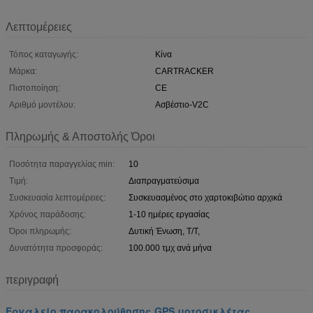
Λεπτομέρειες
Τόπος καταγωγής:
Κίνα
Μάρκα:
CARTRACKER
Πιστοποίηση:
CE
Αριθμό μοντέλου:
Ασβέστιο-V2C
Πληρωμής & Αποστολής Όροι
Ποσότητα παραγγελίας min:
10
Τιμή:
Διαπραγματεύσιμα
Συσκευασία λεπτομέρειες:
Συσκευασμένος στο χαρτοκιβώτιο αρχικά
Χρόνος παράδοσης:
1-10 ημέρες εργασίας
Όροι πληρωμής:
Δυτική Ένωση, T/T,
Δυνατότητα προσφοράς:
100.000 τμχ ανά μήνα
περιγραφή
Εργαλείο παρακολούθησης GPS μοτοσικλέτας