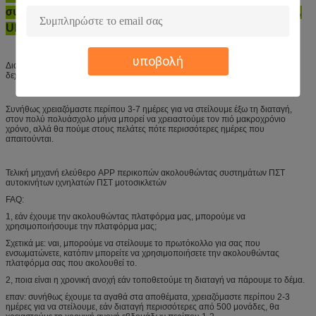
συνήθως συστήνουμε θαλασσίως ή αεροπορικώς, DHL,
UPS, TNT, FEDEX.
υποβολή
Διαταγή δειγμάτων που χαιρετίζεται, αλλά μετά από τη διαταγή δειγμάτων,
δεχόμαστε MOQ 50 μονάδες ανά διαταγή.
Συνήθως χρειαζόμαστε περίπου 3-7 ημέρες για να στείλουμε έξω τη διαταγή,
στον πολύ πολυάσχολο μήνα μπορεί να χρειαστούμε τον πιό μακροχρόνιο
χρόνο, αλλά θα πούμε στους πελάτες πότε περισσότερες ημέρες που
απαιτούνται.
Τελική μηχανή ελεύθερο APP περικοπών ακολουθώντας συστημάτων ΠΣΤ
αυτοκινήτων ιχνηλατών ΠΣΤ μοτοσικλετών
FAQ:
1, εάν έχουμε την ακολουθώντας πλατφόρμα μας, μπορούμε να
χρησιμοποιήσουμε την πλατφόρμα μας;
Σχετικά με: ναι, μπορούμε να στείλουμε το πρωτόκολλο για σας που
ενσωματώνετε, κατόπιν μπορείτε να χρησιμοποιήσετε την ακολουθώντας
πλατφόρμα σας που ακολουθεί το.
2, ποια είναι η χρονική ανοχή εάν τοποθετούμε τη διαταγή να πάρουμε το δέμα.
επαν: συνήθως έχουμε τα αγαθά στα αποθέματα, χρειαζόμαστε περίπου 2-3
ημέρες για να στείλουμε, εάν διαταγή περισσότερες από 500 μονάδες, θα