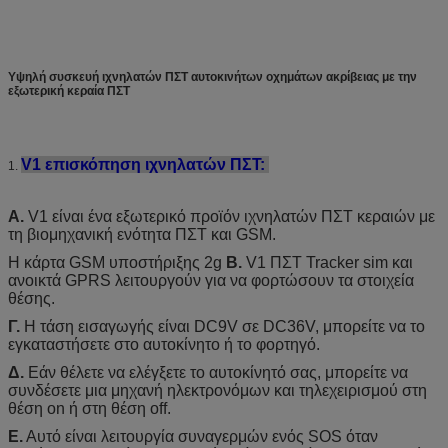
Υψηλή συσκευή ιχνηλατών ΠΣΤ αυτοκινήτων οχημάτων ακρίβειας με την
εξωτερική κεραία ΠΣΤ
V1 επισκόπηση ιχνηλατών ΠΣΤ:
1.
Α.
V1 είναι ένα εξωτερικό προϊόν ιχνηλατών ΠΣΤ κεραιών με
τη βιομηχανική ενότητα ΠΣΤ και GSM.
Η κάρτα GSM υποστήριξης 2g
Β.
V1 ΠΣΤ Tracker sim και
ανοικτά GPRS λειτουργούν για να φορτώσουν τα στοιχεία
θέσης.
Γ.
Η τάση εισαγωγής είναι DC9V σε DC36V, μπορείτε να το
εγκαταστήσετε στο αυτοκίνητο ή το φορτηγό.
Δ.
Εάν θέλετε να ελέγξετε το αυτοκίνητό σας, μπορείτε να
συνδέσετε μια μηχανή ηλεκτρονόμων και τηλεχειρισμού στη
θέση on ή στη θέση off.
Ε.
Αυτό είναι λειτουργία συναγερμών ενός SOS όταν