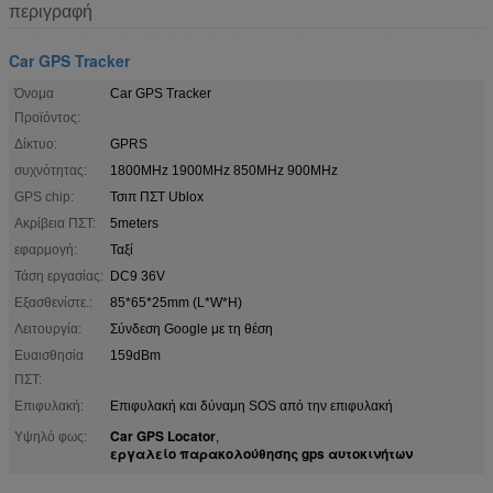
περιγραφή
Car GPS Tracker
Όνομα
Car GPS Tracker
Προϊόντος:
Δίκτυο:
GPRS
συχνότητας:
1800MHz 1900MHz 850MHz 900MHz
GPS chip:
Τσιπ ΠΣΤ Ublox
Ακρίβεια ΠΣΤ:
5meters
εφαρμογή:
Ταξί
Τάση εργασίας:
DC9 36V
Εξασθενίστε.:
85*65*25mm (L*W*H)
Λειτουργία:
Σύνδεση Google με τη θέση
Ευαισθησία
159dBm
ΠΣΤ:
Επιφυλακή:
Επιφυλακή και δύναμη SOS από την επιφυλακή
Car GPS Locator
Υψηλό φως:
,
εργαλείο παρακολούθησης gps αυτοκινήτων