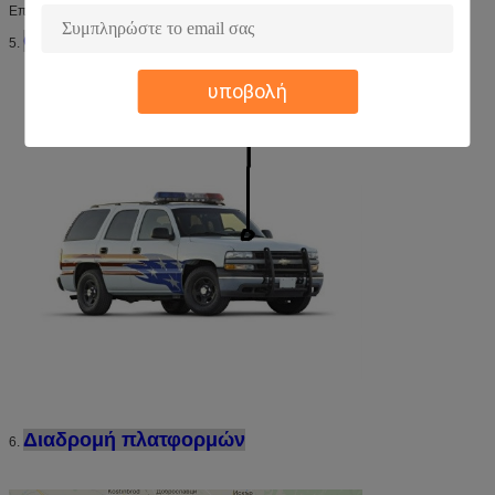
Επιφυλακή: SOS και δύναμη από την επιφυλακή
Θέση εγκατάστασης:
5.
υποβολή
Διαδρομή πλατφορμών
6.