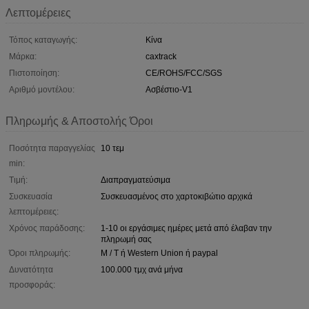
Λεπτομέρειες
Τόπος καταγωγής:
Κίνα
Μάρκα:
caxtrack
Πιστοποίηση:
CE/ROHS/FCC/SGS
Αριθμό μοντέλου:
Ασβέστιο-V1
Πληρωμής & Αποστολής Όροι
Ποσότητα παραγγελίας
10 τεμ
min:
Τιμή:
Διαπραγματεύσιμα
Συσκευασία
Συσκευασμένος στο χαρτοκιβώτιο αρχικά
λεπτομέρειες:
Χρόνος παράδοσης:
1-10 οι εργάσιμες ημέρες μετά από έλαβαν την
πληρωμή σας
Όροι πληρωμής:
Μ / Τ ή Western Union ή paypal
Δυνατότητα
100.000 τμχ ανά μήνα
προσφοράς: