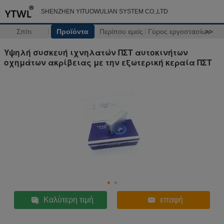
SHENZHEN YITUOWULIAN SYSTEM CO.,LTD
Σπίτι
Προϊόντα
Περίπου εμείς
Γύρος εργοστασίων
>>
Υψηλή συσκευή ιχνηλατών ΠΣΤ αυτοκινήτων
οχημάτων ακρίβειας με την εξωτερική κεραία ΠΣΤ
Καλύτερη τιμή
επαφή